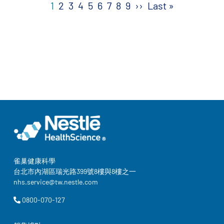
Pagination
Next page
Last page
1
2
3
4
5
6
7
8
9
››
Last »
雀巢健康科學
台北市內湖區瑞光路399號8樓與8樓之一
nhs.service@tw.nestle.com
0800-070-127
Legal