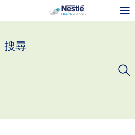
Skip to main content
搜尋
我們的專業
我們的品牌
關於我們
我們的人員
我們的投資及合作關係
Contact Revamp
Social revamp v2
聯絡我們