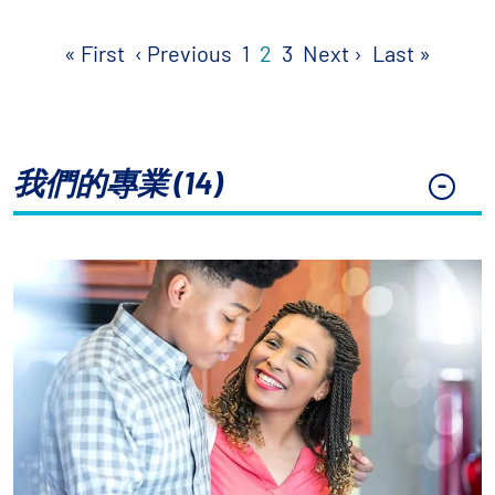
Pagination
First page
Previous page
Next page
Last p
« First
‹ Previous
1
2
3
Next ›
Last »
我們的專業 (14)