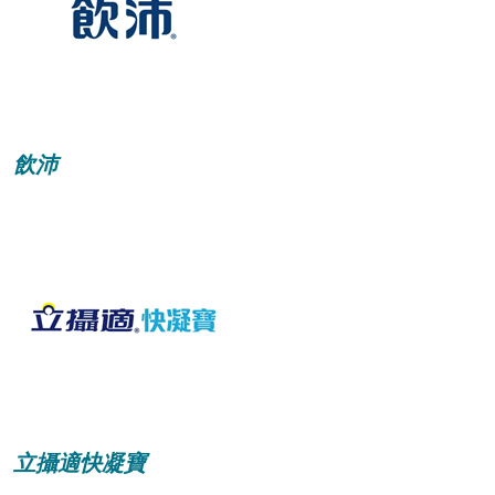
飲沛
立攝適快凝寶