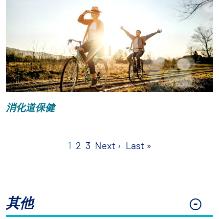
消化道保健
Pagination
Next page
Last page
1
2
3
Next ›
Last »
其他