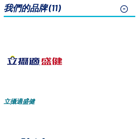
我們的品牌 (11)
黑暗 / 明亮模式
立攝適盛健