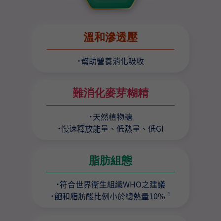
溫和滲透壓
˙幫助營養消化吸收
難消化麥芽糊精
˙天然植物糖
˙慢速釋放能量、低熱量、低GI
脂肪組態
˙符合世界衛生組織WHO之建議
˙飽和脂肪酸比例小於總熱量10% ¹