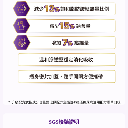
＊ 升級配方意指成分含量對比原配方立攝適®穩優糖尿病適用配方香草口味
SGS檢驗證明