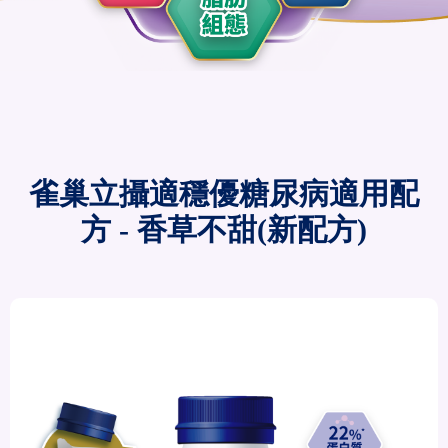
雀巢立攝適穩優糖尿病適用配
方 - 香草不甜(新配方)