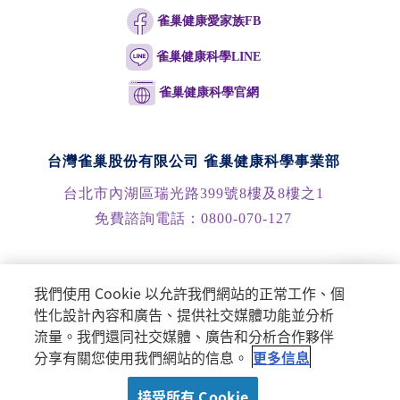
雀巢健康愛家族FB
雀巢健康科學LINE
雀巢健康科學官網
台灣雀巢股份有限公司 雀巢健康科學事業部
台北市內湖區瑞光路399號8樓及8樓之1
免費諮詢電話：
0800-070-127
© Nestlé Health Science 2024 - All rights reserved
我們使用 Cookie 以允許我們網站的正常工作、個
性化設計內容和廣告、提供社交媒體功能並分析
流量。我們還同社交媒體、廣告和分析合作夥伴
立即購買
分享有關您使用我們網站的信息。
更多信息
本產品特定疾病不適合一般人使用，須經醫生或營養師指導使
接受所有 Cookie