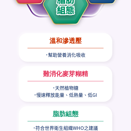
溫和滲透壓
˙幫助營養消化吸收
難消化麥芽糊精
˙天然植物糖
˙慢速釋放能量、低熱量、低GI
脂肪組態
˙符合世界衛生組織WHO之建議