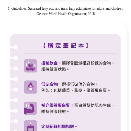
1. Guidelines: Saturated fatty acid and trans-fatty acid intake for adults and children.
Geneva: World Health Organization; 2018