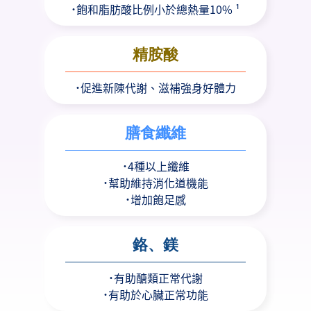
˙飽和脂肪酸比例小於總熱量10% ¹
精胺酸
˙促進新陳代謝、滋補強身好體力
膳食纖維
˙4種以上纖維
˙幫助維持消化道機能
˙增加飽足感
鉻、鎂
˙有助醣類正常代謝
˙有助於心臟正常功能