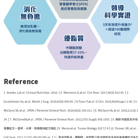
Reference
1. Arends J,et al. Clinical Nutrition. 2016. | 2. Weimann A, et al. Clin Nutr. 2017;36(3):623-50. | 3.
Gustafsson Uo, et al. World J Surg. 2019;43(3):659-95. | 4.Ficari F,et al. G Chir. 2019;40(4Supp.):1-40. | 5.
McClave SA, et al. JPEN J Parenter Enteral Nutr. 2016;40(2):159-211. | 6. McClave SA, et al. 2016;111(3):
34. | 7. McClaveSA,et al. JPEN J Parenter Enteral Nutr. 2013,37(5 Suppl):99$-105S. | 8. 與飲沛癌症及
營養配方－香草、水果、咖啡風味配方相比 | 9. Marco et al. Tumor Biology 2017;7-9 | 10. Drover JW, et al. 
Coll Surg. 2011;212(3):385-99,399.e1. | 11. 指添加魚油、精胺酸、核苷酸之飲沛癌症及手術前後營養配方系列