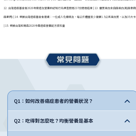
12. 台灣癌症基金會2020年度癌友營養的認知行爲調查問卷237份問卷結果 | 13. 優質蛋白來自酪蛋白(乾酪秦
酪素鈣) | 14. 根據台灣癌症基金會建議：一位成人化療病友，每公斤體重至少需要1.5公克蛋白質，以及35大
| 15. 根據台灣尼爾森2020市售癌症營養配方資料量
Q1：如何改善癌症患者的營養狀況？
Q2：吃得對怎麼吃？均衡營養是基本