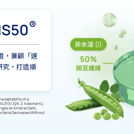
®
S50
道，兼顧「速
證研究，打造順
d aceptability of a
4;31(1):326. 2. Koecher KJ,
nges on Enteral Diets
Bacteria Decreases Without