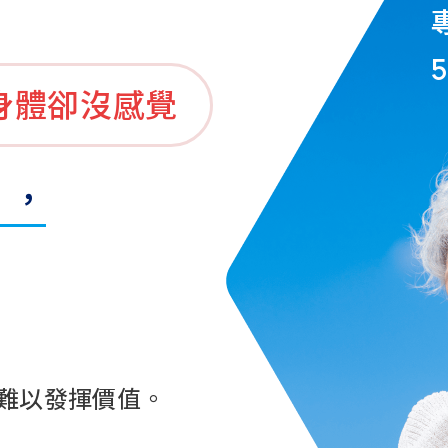
身體卻沒感覺
」，
難以發揮價值。