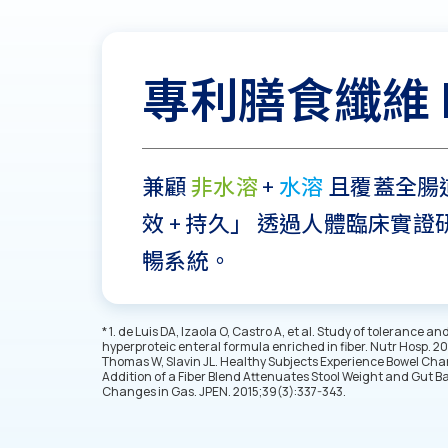
專利膳食纖維 I
兼顧
非水溶
+
水溶
且覆蓋全腸
效 + 持久」 透過人體臨床實
暢系統。
* 1. de Luis DA, Izaola O, Castro A, et al. Study of tolerance an
hyperproteic enteral formula enriched in fiber. Nutr Hosp. 201
Thomas W, Slavin JL. Healthy Subjects Experience Bowel Cha
Addition of a Fiber Blend Attenuates Stool Weight and Gut 
Changes in Gas. JPEN. 2015;39(3):337-343.