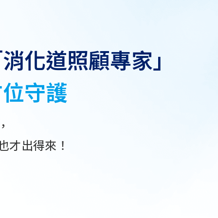
「消化道照顧專家」
方
位
守
護
，
也才出得來！