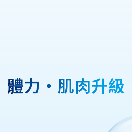
體
力
・
肌
肉
升
級