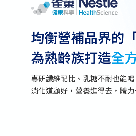
均衡營補品界的
為熟齡族打造
全
專研纖維配比、乳糖不耐也能喝
消化道顧好，營養進得去，
體力