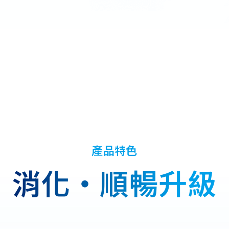
產品特色
消
化
・
順
暢
升
級