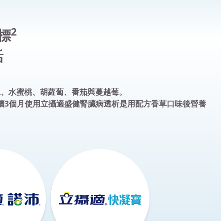
2
標
活
季豆、水蜜桃、胡蘿蔔、番茄與蔓越莓。
結果顯示，受試者在連續3個月使用立攝適盛健腎臟病透析是用配方香草口味後營養