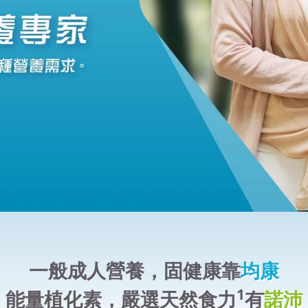
一般成人營養，固健康靠
均康
1
能量植化素，嚴選天然食力
有
諾沛