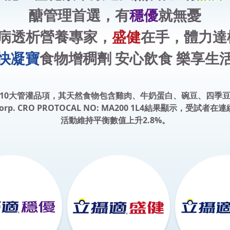
醣管理首選，有
穩優
就無憂
病透析營養專家，
盛健
在手，體力達
快凝寶
食物增稠劑 安心飲食 樂享生
公司前10大管灌品項，其天然食物包含雞肉、牛奶蛋白、碗豆、四
nology Corp. CRO PROTOCAL NO: MA200 1L4
活動維持平衡數值上升2.8%。